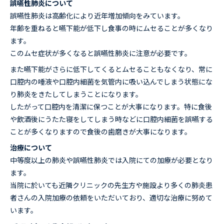
誤嚥性肺炎について
誤嚥性肺炎は高齢化により近年増加傾向をみています。
年齢を重ねると嚥下能が低下し食事の時にムセることが多くなり
ます。
このムセ症状が多くなると誤嚥性肺炎に注意が必要です。
また嚥下能がさらに低下してくるとムセることもなくなり、常に
口腔内の唾液や口腔内細菌を気管内に吸い込んでしまう状態にな
り肺炎をきたしてしまうことになります。
したがって口腔内を清潔に保つことが大事になります。特に食後
や飲酒後にうたた寝をしてしまう時などに口腔内細菌を誤嚥する
ことが多くなりますので食後の歯磨きが大事になります。
治療について
中等度以上の肺炎や誤嚥性肺炎では入院にての加療が必要となり
ます。
当院に於いても近隣クリニックの先生方や施設より多くの肺炎患
者さんの入院加療の依頼をいただいており、適切な治療に努めて
います。